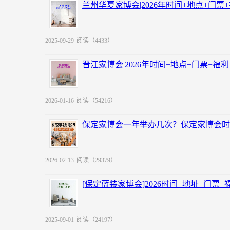
兰州华夏家博会|2026年时间+地点+门票
2025-09-29
阅读（4433）
晋江家博会|2026年时间+地点+门票+福利
2026-01-16
阅读（54216）
保定家博会一年举办几次？保定家博会时
2026-02-13
阅读（29379）
[保定蓝装家博会]2026时间+地址+门票+
2025-09-01
阅读（24197）