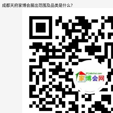
成都天府家博会展出范围及品类是什么？