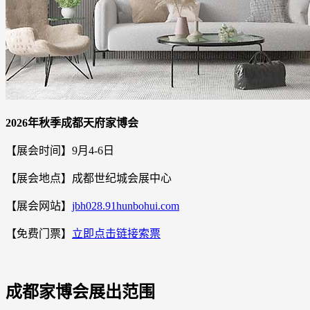
2026年秋季成都天府家博会
【展会时间】9月4-6日
【展会地点】成都世纪城会展中心
【展会网站】
jbh028.91hunbohui.com
【免费门票】
立即点击链接索票
成都家博会展出范围