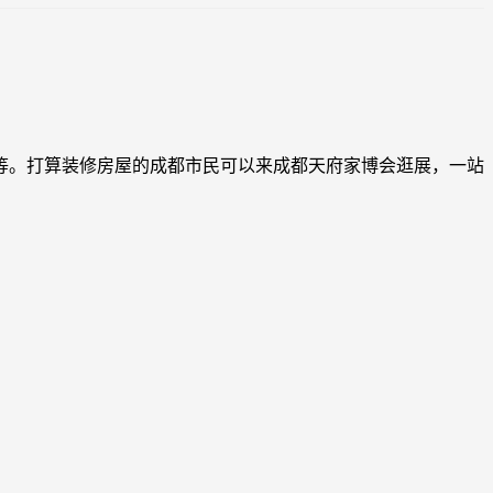
等。打算装修房屋的成都市民可以来成都天府家博会逛展，一站