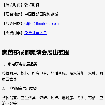
【展会时间】敬请期待
【展会地点】中国西部国际博览城
【展会网站】
cdjbh.91hunbohui.com
【免费门票】
免费领票入口
家芭莎成都家博会展出范围
1、家电厨电参展品类
整体厨房、橱柜、厨房电器、舒适系统、净水设施、水槽、厨
房五金等；
2、卫浴陶瓷展出类别
整体浴室、卫生洁具、瓷砖、地砖、淋浴房、龙头、花洒、卫
浴五金等；