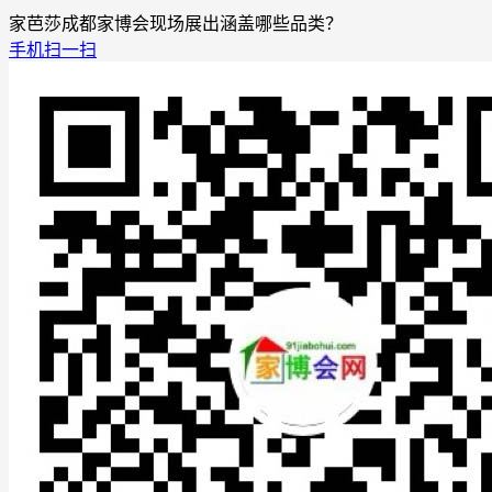
家芭莎成都家博会现场展出涵盖哪些品类？
手机扫一扫