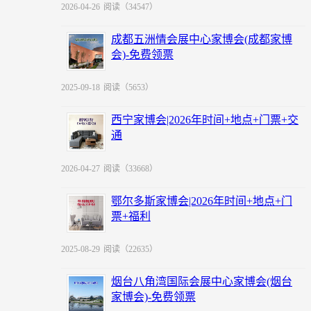
2026-04-26
阅读（34547）
成都五洲情会展中心家博会(成都家博
会)-免费领票
2025-09-18
阅读（5653）
西宁家博会|2026年时间+地点+门票+交
通
2026-04-27
阅读（33668）
鄂尔多斯家博会|2026年时间+地点+门
票+福利
2025-08-29
阅读（22635）
烟台八角湾国际会展中心家博会(烟台
家博会)-免费领票