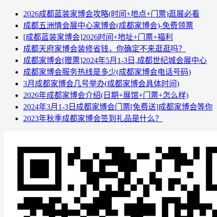
2026成都蓝装家博会攻略(时间+地点+门票)逛展必看
成都五洲情会展中心家博会(成都家博会)-免费领票
[成都蓝装家博会]2026时间+地址+门票+福利
成都天府家博会装修省钱，你确定不来逛逛吗？
成都家博会[赠票]2024年5月1-3日,成都世纪城会展中心
成都家博会服务热线是多少(成都家博会电话号码)
3月成都家博会几号举办(成都家博会具体时间)
2026年成都家博会介绍(日期+展馆+门票+怎么样)
2024年3月1-3日成都家博会门票[免费送]成都家博会等你
2023年秋季成都家博会签到礼品是什么？