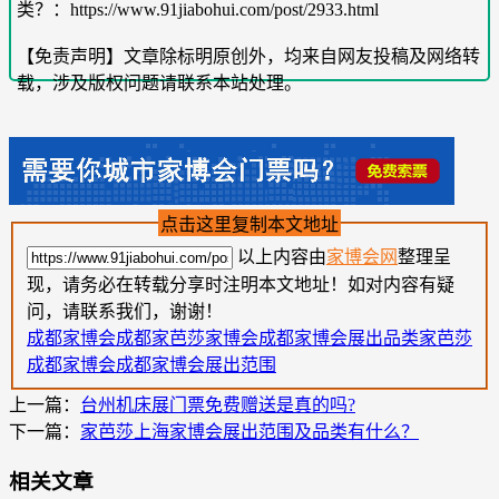
类？：https://www.91jiabohui.com/post/2933.html
【免责声明】文章除标明原创外，均来自网友投稿及网络转
载，涉及版权问题请联系本站处理。
点击这里复制本文地址
以上内容由
家博会网
整理呈
现，请务必在转载分享时注明本文地址！如对内容有疑
问，请联系我们，谢谢！
成都家博会
成都家芭莎家博会
成都家博会展出品类
家芭莎
成都家博会
成都家博会展出范围
上一篇：
台州机床展门票免费赠送是真的吗?
下一篇：
家芭莎上海家博会展出范围及品类有什么？
相关文章