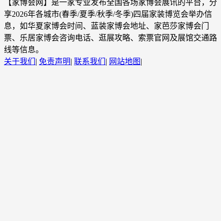
【家博会网】是一家专业发布全国各场家博会展讯的平台，分
享2026年各城市(春季/夏季/秋季/冬季)四届家装博览会举办信
息，如华夏家博会时间、蓝装家博会地址、家芭莎家博会门
票、乐居家博会咨询电话、逛展攻略、索票官网及展馆交通路
线等信息。
关于我们
|
免责声明
|
联系我们
|
网站地图
|