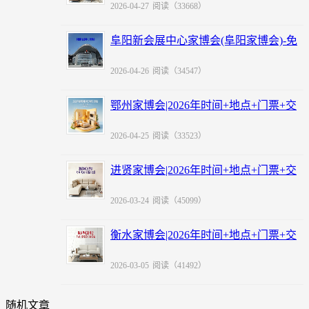
2026-04-27
阅读（33668）
阜阳新会展中心家博会(阜阳家博会)-免
费领票
2026-04-26
阅读（34547）
鄂州家博会|2026年时间+地点+门票+交
通
2026-04-25
阅读（33523）
进贤家博会|2026年时间+地点+门票+交
通
2026-03-24
阅读（45099）
衡水家博会|2026年时间+地点+门票+交
通
2026-03-05
阅读（41492）
随机文章