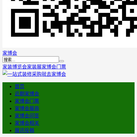
家博会
家装博览会
家装展
家博会门票
首页
近期家博会
家博会门票
家博会展商
家博会问答
家博会相关
展讯投稿