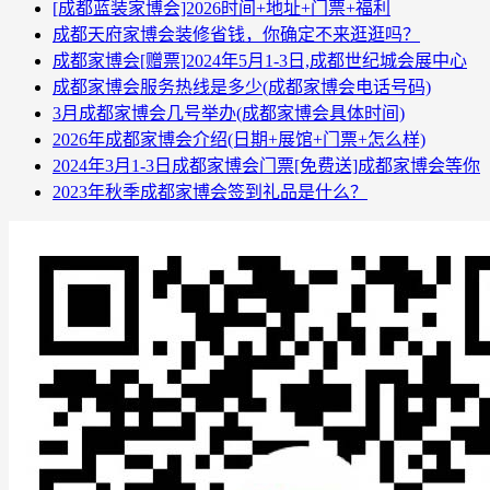
[成都蓝装家博会]2026时间+地址+门票+福利
成都天府家博会装修省钱，你确定不来逛逛吗？
成都家博会[赠票]2024年5月1-3日,成都世纪城会展中心
成都家博会服务热线是多少(成都家博会电话号码)
3月成都家博会几号举办(成都家博会具体时间)
2026年成都家博会介绍(日期+展馆+门票+怎么样)
2024年3月1-3日成都家博会门票[免费送]成都家博会等你
2023年秋季成都家博会签到礼品是什么？