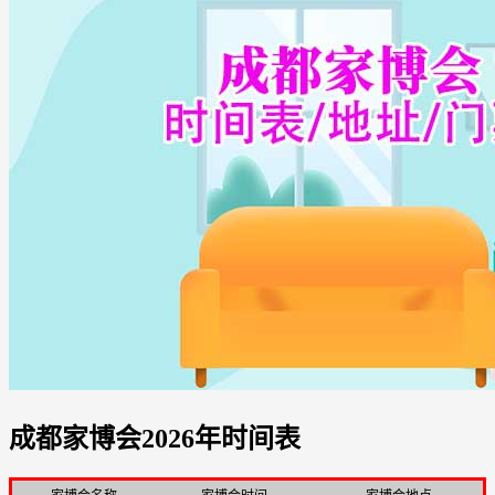
成都家博会2026年时间表