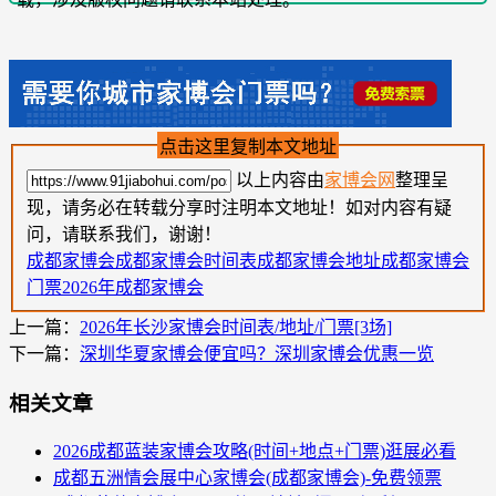
点击这里复制本文地址
以上内容由
家博会网
整理呈
现，请务必在转载分享时注明本文地址！如对内容有疑
问，请联系我们，谢谢！
成都家博会
成都家博会时间表
成都家博会地址
成都家博会
门票
2026年成都家博会
上一篇：
2026年长沙家博会时间表/地址/门票[3场]
下一篇：
深圳华夏家博会便宜吗？深圳家博会优惠一览
相关文章
2026成都蓝装家博会攻略(时间+地点+门票)逛展必看
成都五洲情会展中心家博会(成都家博会)-免费领票