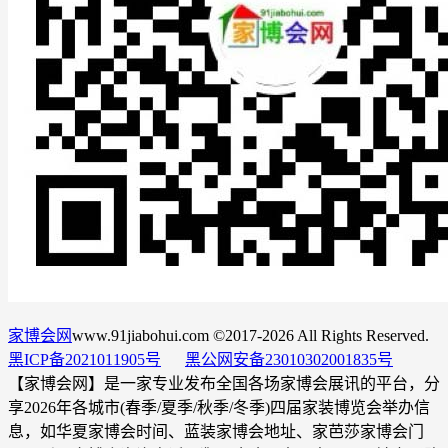
家博会网
www.91jiabohui.com ©2017-2026 All Rights Reserved.
黑ICP备2021011905号
黑公网安备23010302001835号
【家博会网】是一家专业发布全国各场家博会展讯的平台，分
享2026年各城市(春季/夏季/秋季/冬季)四届家装博览会举办信
息，如华夏家博会时间、蓝装家博会地址、家芭莎家博会门