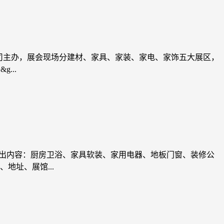
限公司主办，展会现场分建材、家具、家装、家电、家饰五大展区，
...
会展出内容：厨房卫浴、家具软装、家用电器、地板门窗、装修公
地址、展馆...