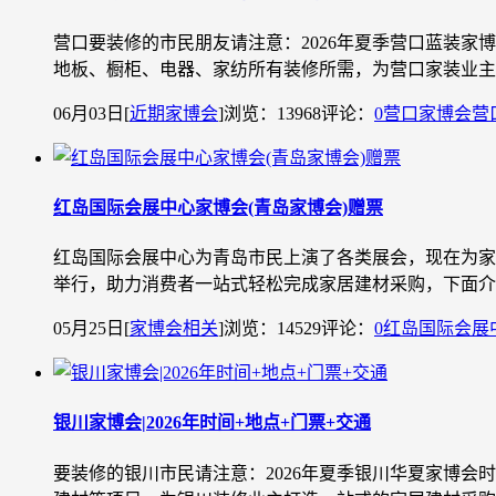
营口要装修的市民朋友请注意：2026年夏季营口蓝装家
地板、橱柜、电器、家纺所有装修所需，为营口家装业主提
06月03日
[
近期家博会
]
浏览：13968
评论：
0
营口家博会
营
红岛国际会展中心家博会(青岛家博会)赠票
红岛国际会展中心为青岛市民上演了各类展会，现在为家装
举行，助力消费者一站式轻松完成家居建材采购，下面介绍一
05月25日
[
家博会相关
]
浏览：14529
评论：
0
红岛国际会展
银川家博会|2026年时间+地点+门票+交通
要装修的银川市民请注意：2026年夏季银川华夏家博会