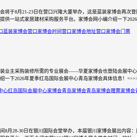
博会将于8月21-23日在营口兴隆大厦举办，这是蓝装家博会再
供一站式家居建材采购服务平台。家博会网小编介绍一下2026营口
口蓝装家博会
营口家博会时间
营口家博会地址
营口家博会门票
业主采购装修所需的专业展会——华夏家博会也登陆会展中心了。
下2026年夏季红岛国际会展中心青岛家博会具体信息！=>>>.
中心
红岛国际会展中心家博会
青岛家博会
青岛家博会赠票
家博会
时间8月28-30日在银川国际会堂举办，本届银川家博会展出内