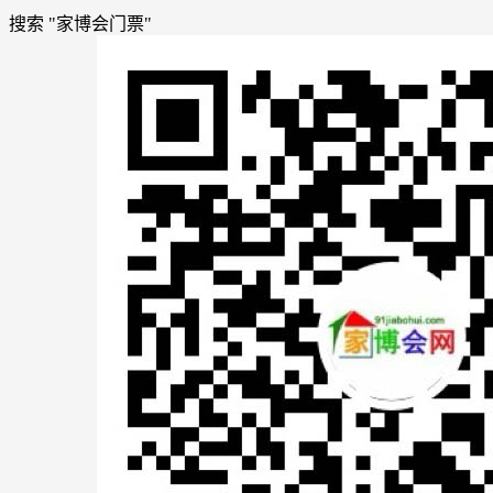
搜索 "家博会门票"