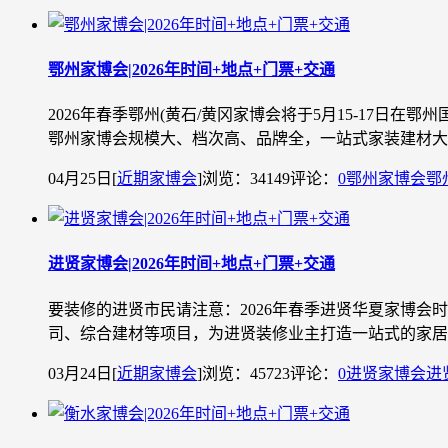
鄂州家博会|2026年时间+地点+门票+交通
2026年春季鄂州(黄石/黄冈家博会将于5月15-17
鄂州家博会规模大、档次高、品牌全，一站式家装建材大采购，2
04月25日
[
近期家博会
]
浏览：34149
评论：
0
鄂州家博会
鄂
进贤家博会|2026年时间+地点+门票+交通
要装修的进贤市民请注意：2026年春季进贤华夏家博会
司、综合建材等项目，为进贤装修业主打造一站式的家居建
03月24日
[
近期家博会
]
浏览：45723
评论：
0
进贤家博会
进